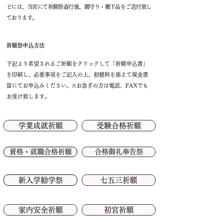
どには、当宮にて祈願祭斎行後、御守り・撤下品をご送付致し
ております。
祈願祭申込方法
下記より希望されるご祈願をクリックして「祈願申込書」
を印刷し、必要事項をご記入の上、初穂料を添えて現金書
留にてお申込みください。※お急ぎの方は電話、FAXでも
お受け致します。
学業成就祈願
受験合格祈願
資格・就職合格祈願
合格御礼奉告祭
新入学勧学祭
七五三祈願
家内安全祈願
初宮祈願