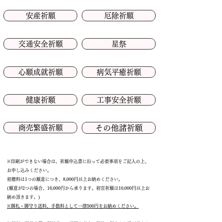
安産祈願
厄除祈願
交通安全祈願
星祭
心願成就祈願
病気平癒祈願
健康祈願
工事安全祈願
商売繁盛祈願
その他諸祈願
※印刷ができない場合は、祈願申込書に沿って必要事項をご記入の上、
お申し込みください。
初穂料は1つの願意につき、8,000円以上お納めください。
(願意が2つの場合、16,000円から承ります。初宮祈願は10,000円以上お
納め頂きます。)
※御札・御守り送料、手数料として一律500円をお納めください。