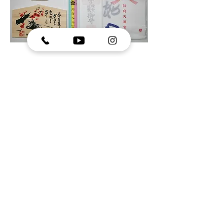
電話による申込み
0835
-23-7700
FAXによる申込み
0835-25-0001
送金方法
１.
現金書留
(初穂料を納めて頂いた後に御札・御守を奉送）
.
２
お振込み
(初穂料を納めて頂いた後に御札・御守を奉送）
ゆうちょ銀行
店名 159（イチゴキユウ）種目：当座
口座記号 01500-3
口座番号
0000657
加入者名 防府天満宮
.
３
郵便振替
（奉送する御守に振込用紙を同封）